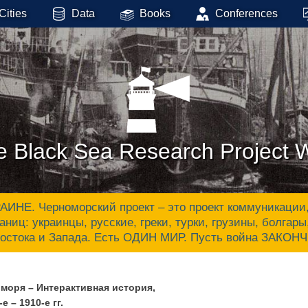
Cities
Data
Books
Conferences
e Black Sea Research Project 
 Черноморский проект – это проект коммуникации, ак
аниц: украинцы, русские, греки, турки, грузины, болгар
Востока и Запада. Есть ОДИН МИР. Пусть война ЗАКОН
моря – Интерактивная история,
е – 1910-е гг.