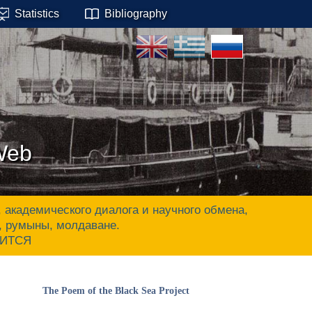
Statistics
Bibliography
Web
адемического диалога и научного обмена,
ы, румыны, молдаване.
ЧИТСЯ
The Poem of the Black Sea Project