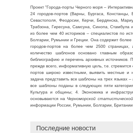
Проект "Города-порты Черного моря – Интерактивная
24 городов-портов (Варны, Бургаса, Констанцы, 
Севастополя, Феодосии, Керчи, Бердянска, Мариуп
Трабзона, Гиресуна, Самсуна, Синопа, Стамбула и
из более чем 40 историков – специалистов по ист
Болгарии, Румынии и Греции. Она содержит более 
городов-портов на более чем 2500 страницах,
количество шаблонов основано главным обра
библиографию и перечень архивных источников. Пр
прежде всего, информативную цель, т.е. стремится
портов широко известными, выявить местные и 
задача представить все шаблоны на трех языках – 
все шаблоны поданы в следующих пяти категориях
Культура и общины; 4. Экономика и инфраструк
основываются на
Черноморской статистической
информации России, Румынии, Болгарии, Британии
Последние новости