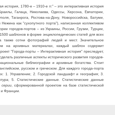
 история, 1780-е – 1910-е гг." – это интерактивная история
Браилы, Галаца, Николаева, Одессы, Херсона, Евпатории,
оля, Таганрога, Ростова-на-Дону, Новороссийска, Батуми,
 Нежина как "сухопутного порта"), написанная коллективом
ории городов-портов – из Украины, России, Грузии, Турции,
1500 шаблонов в форме энциклопедических статей для всех
 а также сотни фотографий людей и мест. Значительное
зом на архивных материалах, каждый шаблон содержит
оект "Города-порты – Интерактивная история" преследует,
 сделать различные аспекты исторического развития городов-
национальные библиографии и архивные богатства. Стоит
английском, русском и греческом. Для каждого города-порта
: 1. Управление; 2. Городской ландшафт и география; 3.
тура; 5. Статистические данные. Статистические данные
 серии
, сформированной проектом на базе статистической
 и Франции.