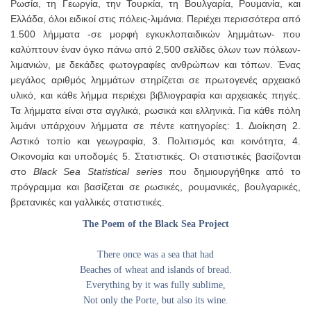
Ρωσία, τη Γεωργία, την Τουρκία, τη Βουλγαρία, Ρουμανία, και
Ελλάδα, όλοι ειδικοί στις πόλεις-λιμάνια. Περιέχει περισσότερα από
1.500 λήμματα -σε μορφή εγκυκλοπαιδικών λημμάτων- που
καλύπτουν έναν όγκο πάνω από 2,500 σελίδες όλων των πόλεων-
λιμανιών, με δεκάδες φωτογραφίες ανθρώπων και τόπων. Ένας
μεγάλος αριθμός λημμάτων στηρίζεται σε πρωτογενές αρχειακό
υλικό, και κάθε λήμμα περιέχει βιβλιογραφία και αρχειακές πηγές.
Τα λήμματα είναι στα αγγλικά, ρωσικά και ελληνικά. Για κάθε πόλη
λιμάνι υπάρχουν λήμματα σε πέντε κατηγορίες: 1. Διοίκηση 2.
Αστικό τοπίο και γεωγραφία, 3. Πολιτισμός και κοινότητα, 4.
Οικονομία και υποδομές 5. Στατιστικές. Οι στατιστικές βασίζονται
στο
Black Sea Statistical series
που δημιουργήθηκε από το
πρόγραμμα και βασίζεται σε ρωσικές, ρουμανικές, βουλγαρικές,
βρετανικές και γαλλικές στατιστικές.
The Poem of the Black Sea Project
There once was a sea that had
Beaches of wheat and islands of bread.
Everything by it was fully sublime,
Not only the Porte, but also its wine.