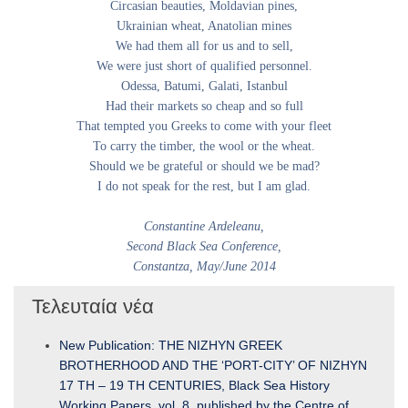
Circasian beauties, Moldavian pines,
Ukrainian wheat, Anatolian mines
We had them all for us and to sell,
We were just short of qualified personnel.
Odessa, Batumi, Galati, Istanbul
Had their markets so cheap and so full
That tempted you Greeks to come with your fleet
To carry the timber, the wool or the wheat.
Should we be grateful or should we be mad?
I do not speak for the rest, but I am glad.
Constantine Ardeleanu,
Second Black Sea Conference,
Constantza, May/June 2014
Τελευταία νέα
New Publication: THE NIZHYN GREEK
BROTHERHOOD AND THE ‘PORT-CITY’ OF NIZHYN
17 TH – 19 TH CENTURIES, Black Sea History
Working Papers, vol. 8, published by the Centre of