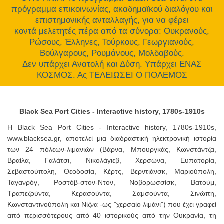
πρόγραμμα επικοινωνίας, ακαδημαϊκού διαλόγου και
επιστημονικής ανταλλαγής, για να φέρει
κοντά μελετητές πέρα από τα σύνορα: Ουκρανούς,
Ρώσους, Έλληνες, Τούρκους, Γεωργιανούς,
Βούλγαρους, Ρουμάνους, Μολδαβούς.
Δεν υπάρχει Ανατολή και Δύση. Υπάρχει ΕΝΑΣ
ΚΟΣΜΟΣ. Ας ΤΕΛΕΙΩΣΕΙ Ο ΠΟΛΕΜΟΣ
Black Sea Port Cities - Interactive history, 1780s-1910s
Η Black Sea Port Cities - Interactive history, 1780s-1910s,
www.blacksea.gr, αποτελεί μια διαδραστική ηλεκτρονική ιστορία
των 24 πόλεων-λιμανιών (Bάρνα, Μπουργκάς, Κωνστάντζα,
Βραίλα, Γαλάτσι, Νικολάγιεβ, Χερσώνα, Ευπατορία,
Σεβαστούπολη, Θεοδοσία, Κέρτς, Βερντιάνσκ, Μαριούπολη,
Ταγανρόγ, Ροστόβ-στον-Ντον, Νοβορωσσίσκ, Βατούμ,
Τραπεζούντα, Κερασούντα, Σαμσούντα, Σινώπη,
Κωνσταντινούπολη και Νίζνα -ως "χερσαίο λιμάνι") που έχει γραφεί
από περισσότερους από 40 ιστορικούς από την Ουκρανία, τη