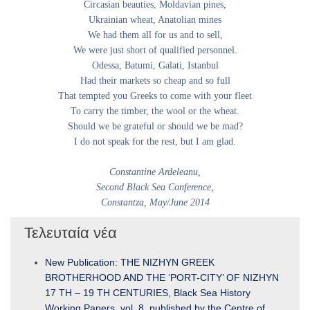
Circasian beauties, Moldavian pines,
Ukrainian wheat, Anatolian mines
We had them all for us and to sell,
We were just short of qualified personnel.
Odessa, Batumi, Galati, Istanbul
Had their markets so cheap and so full
That tempted you Greeks to come with your fleet
To carry the timber, the wool or the wheat.
Should we be grateful or should we be mad?
I do not speak for the rest, but I am glad.
Constantine Ardeleanu,
Second Black Sea Conference,
Constantza, May/June 2014
Τελευταία νέα
New Publication: THE NIZHYN GREEK
BROTHERHOOD AND THE ‘PORT-CITY’ OF NIZHYN
17 TH – 19 TH CENTURIES, Black Sea History
Working Papers, vol. 8, published by the Centre of