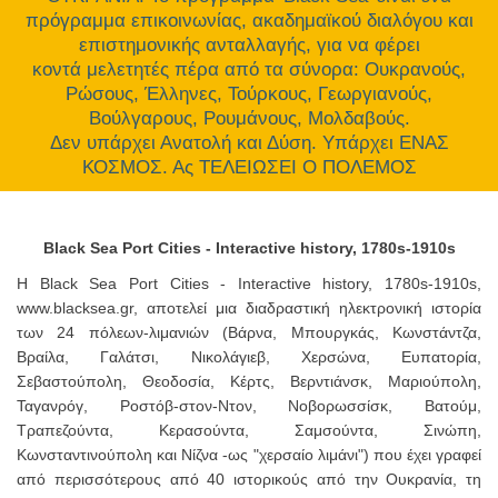
πρόγραμμα επικοινωνίας, ακαδημαϊκού διαλόγου και
επιστημονικής ανταλλαγής, για να φέρει
κοντά μελετητές πέρα από τα σύνορα: Ουκρανούς,
Ρώσους, Έλληνες, Τούρκους, Γεωργιανούς,
Βούλγαρους, Ρουμάνους, Μολδαβούς.
Δεν υπάρχει Ανατολή και Δύση. Υπάρχει ΕΝΑΣ
ΚΟΣΜΟΣ. Ας ΤΕΛΕΙΩΣΕΙ Ο ΠΟΛΕΜΟΣ
Black Sea Port Cities - Interactive history, 1780s-1910s
Η Black Sea Port Cities - Interactive history, 1780s-1910s,
www.blacksea.gr, αποτελεί μια διαδραστική ηλεκτρονική ιστορία
των 24 πόλεων-λιμανιών (Bάρνα, Μπουργκάς, Κωνστάντζα,
Βραίλα, Γαλάτσι, Νικολάγιεβ, Χερσώνα, Ευπατορία,
Σεβαστούπολη, Θεοδοσία, Κέρτς, Βερντιάνσκ, Μαριούπολη,
Ταγανρόγ, Ροστόβ-στον-Ντον, Νοβορωσσίσκ, Βατούμ,
Τραπεζούντα, Κερασούντα, Σαμσούντα, Σινώπη,
Κωνσταντινούπολη και Νίζνα -ως "χερσαίο λιμάνι") που έχει γραφεί
από περισσότερους από 40 ιστορικούς από την Ουκρανία, τη