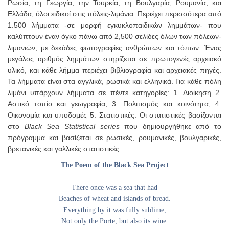
Ρωσία, τη Γεωργία, την Τουρκία, τη Βουλγαρία, Ρουμανία, και
Ελλάδα, όλοι ειδικοί στις πόλεις-λιμάνια. Περιέχει περισσότερα από
1.500 λήμματα -σε μορφή εγκυκλοπαιδικών λημμάτων- που
καλύπτουν έναν όγκο πάνω από 2,500 σελίδες όλων των πόλεων-
λιμανιών, με δεκάδες φωτογραφίες ανθρώπων και τόπων. Ένας
μεγάλος αριθμός λημμάτων στηρίζεται σε πρωτογενές αρχειακό
υλικό, και κάθε λήμμα περιέχει βιβλιογραφία και αρχειακές πηγές.
Τα λήμματα είναι στα αγγλικά, ρωσικά και ελληνικά. Για κάθε πόλη
λιμάνι υπάρχουν λήμματα σε πέντε κατηγορίες: 1. Διοίκηση 2.
Αστικό τοπίο και γεωγραφία, 3. Πολιτισμός και κοινότητα, 4.
Οικονομία και υποδομές 5. Στατιστικές. Οι στατιστικές βασίζονται
στο
Black Sea Statistical series
που δημιουργήθηκε από το
πρόγραμμα και βασίζεται σε ρωσικές, ρουμανικές, βουλγαρικές,
βρετανικές και γαλλικές στατιστικές.
The Poem of the Black Sea Project
There once was a sea that had
Beaches of wheat and islands of bread.
Everything by it was fully sublime,
Not only the Porte, but also its wine.